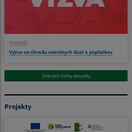
03.10.2025
Výzva na úhradu miestnych daní a poplatkov
Zobraziť všetky aktuality
Projekty