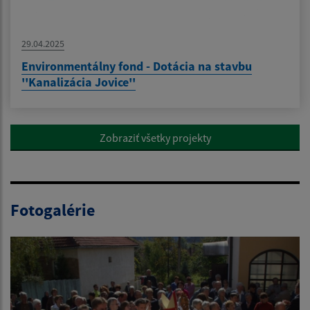
29.04.2025
Environmentálny fond - Dotácia na stavbu
''Kanalizácia Jovice''
Zobraziť všetky projekty
Fotogalérie