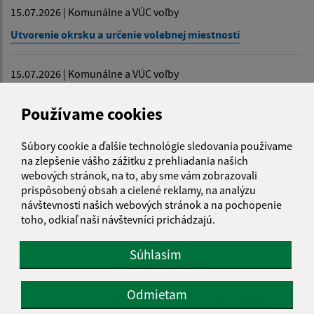
15.07.2026 | Komunálne a VÚC voľby
Utvorenie okrsku a určenie volebnej miestnosti
15.07.2026 | Komunálne a VÚC voľby
Menovanie zapisovateľa miestnej volebnej komisie
Používame cookies
08.07.2026 | Zasadnutia OZ
Súbory cookie a ďalšie technológie sledovania používame
Zápisnica zo zasadnutia OZ dňa 1.6.2026
na zlepšenie vášho zážitku z prehliadania našich
webových stránok, na to, aby sme vám zobrazovali
prispôsobený obsah a cielené reklamy, na analýzu
Zobraziť ďalšie oznamy
návštevnosti našich webových stránok a na pochopenie
toho, odkiaľ naši návštevníci prichádzajú.
Súhlasím
ÚRADNÉ HODINY
Odmietam
Deň
Čas doobeda
Čas poobede