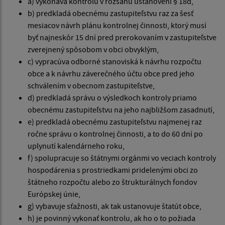
a) vykonáva kontrolu v rozsahu ustanovení § 18d,
b) predkladá obecnému zastupiteľstvu raz za šesť
mesiacov návrh plánu kontrolnej činnosti, ktorý musí
byť najneskôr 15 dní pred prerokovaním v zastupiteľstve
zverejnený spôsobom v obci obvyklým,
c) vypracúva odborné stanoviská k návrhu rozpočtu
obce a k návrhu záverečného účtu obce pred jeho
schválením v obecnom zastupiteľstve,
d) predkladá správu o výsledkoch kontroly priamo
obecnému zastupiteľstvu na jeho najbližšom zasadnutí,
e) predkladá obecnému zastupiteľstvu najmenej raz
ročne správu o kontrolnej činnosti, a to do 60 dní po
uplynutí kalendárneho roku,
f) spolupracuje so štátnymi orgánmi vo veciach kontroly
hospodárenia s prostriedkami pridelenými obci zo
štátneho rozpočtu alebo zo štrukturálnych fondov
Európskej únie,
g) vybavuje sťažnosti, ak tak ustanovuje štatút obce,
h) je povinný vykonať kontrolu, ak ho o to požiada