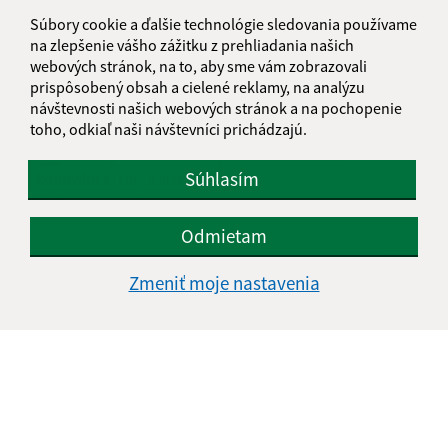
kontrolóra na II. polrok 2021
| PDF | 0.17 Mb
Súbory cookie a ďalšie technológie sledovania používame
Dátum vyvesenia:
13.04.2026
na zlepšenie vášho zážitku z prehliadania našich
webových stránok, na to, aby sme vám zobrazovali
Návrh plánu kontrolnej činnosti hlavného
prispôsobený obsah a cielené reklamy, na analýzu
kontrolóra na I. polrok 2020
| PDF | 0.13 Mb
návštevnosti našich webových stránok a na pochopenie
Dátum vyvesenia:
13.04.2026
toho, odkiaľ naši návštevníci prichádzajú.
Návrh plánu kontrolnej činnosti hlavného
Súhlasím
kontrolóra
| PDF | 0.19 Mb
Dátum vyvesenia:
13.04.2026
Odmietam
Zmeniť moje nastavenia
Je táto stránka užitočná?
Áno
Nie
Boli tieto 
Boli 
Našli ste na stránke chybu?
Napíšte nám
Napíšte nám: