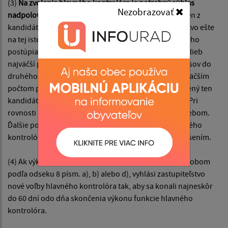
(3)
Na zvolenie hlavného kontrolóra je potrebný súhlas
Nezobrazovať
nadpolovičnej väčšiny všetkých poslancov.
Ak ani jeden z
kandidátov takú väčšinu nezískal, obecné zastupiteľstvo ešte
na tej istej schôdzi vykoná druhé kolo volieb, do ktorého
postúpia dvaja kandidáti, ktorí získali v prvom kole volieb
najväčší počet platných hlasov. V prípade rovnosti hlasov do
druhého kola volieb postupujú všetci kandidáti s najväčším
počtom platných hlasov. V druhom kole volieb je zvolený ten
kandidát, ktorý získal najväčší počet platných hlasov. Pri
rovnosti hlasov v druhom kole volieb sa rozhoduje žrebom.
Ďalšie podrobnosti o spôsobe a vykonaní voľby hlavného
kontrolóra a náležitosti prihlášky ustanoví obec uznesením.
(4) Ak výkon funkcie hlavného kontrolóra zaniká spôsobom
podľa odseku 8 písm. a), b) alebo d), vyhlási zastupiteľstvo
nové voľby hlavného kontrolóra tak, aby sa konali najneskôr
do 60 dní odo dňa skončenia výkonu funkcie hlavného
kontrolóra.