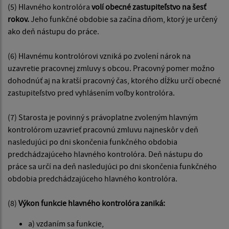
(5) Hlavného kontrolóra
volí obecné zastupiteľstvo na šesť
rokov.
Jeho funkčné obdobie sa začína dňom, ktorý je určený
ako deň nástupu do práce.
(6) Hlavnému kontrolórovi vzniká po zvolení nárok na
uzavretie pracovnej zmluvy s obcou. Pracovný pomer možno
dohodnúť aj na kratší pracovný čas, ktorého dĺžku určí obecné
zastupiteľstvo pred vyhlásením voľby kontrolóra.
(7) Starosta je povinný s právoplatne zvoleným hlavným
kontrolórom uzavrieť pracovnú zmluvu najneskôr v deň
nasledujúci po dni skončenia funkčného obdobia
predchádzajúceho hlavného kontrolóra. Deň nástupu do
práce sa určí na deň nasledujúci po dni skončenia funkčného
obdobia predchádzajúceho hlavného kontrolóra.
(8)
Výkon funkcie hlavného kontrolóra zaniká:
a) vzdaním sa funkcie,