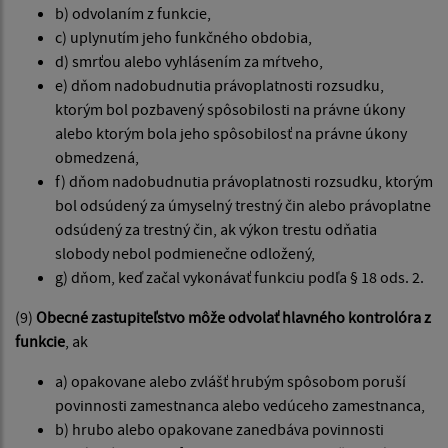
b) odvolaním z funkcie,
c) uplynutím jeho funkčného obdobia,
d) smrťou alebo vyhlásením za mŕtveho,
e) dňom nadobudnutia právoplatnosti rozsudku,
ktorým bol pozbavený spôsobilosti na právne úkony
alebo ktorým bola jeho spôsobilosť na právne úkony
obmedzená,
f) dňom nadobudnutia právoplatnosti rozsudku, ktorým
bol odsúdený za úmyselný trestný čin alebo právoplatne
odsúdený za trestný čin, ak výkon trestu odňatia
slobody nebol podmienečne odložený,
g) dňom, keď začal vykonávať funkciu podľa § 18 ods. 2.
(9)
Obecné zastupiteľstvo môže odvolať hlavného kontrolóra z
funkcie
, ak
a) opakovane alebo zvlášť hrubým spôsobom poruší
povinnosti zamestnanca alebo vedúceho zamestnanca,
b) hrubo alebo opakovane zanedbáva povinnosti