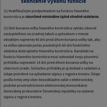
skončenie výkonu funkcie
(1) Kvalifikačným predpokladom na funkciu hlavného
kontrolóra je
ukončené minimálne úplné stredné vzdelanie.
(2) Deň konania voľby hlavného kontrolóra vyhlási obecné
zastupiteľstvo na úradnej tabuli a spôsobom v mieste
obvyklým najmenej 40 dní pred dňom konania voľby tak, aby
sa voľba vykonala počas posledných 60 dní funkčného
obdobia doterajšieho hlavného kontrolóra. Kandidát na
funkciu hlavného kontrolóra musí odovzdať svoju písomnú
prihlášku najneskôr 14 dní pred dňom konania voľby na
obecnom úrade. Súčasťou prihlášky je aj doklad o vzdelaní a
údaje potrebné na vyžiadanie výpisu z registra trestov. Údaje
podľa tretej vety obec bezodkladne zašle v elektronickej
podobe prostredníctvom elektronickej komunikácie
Generálnej prokuratúre Slovenskej republiky na vydanie
výpisu z registra trestov.