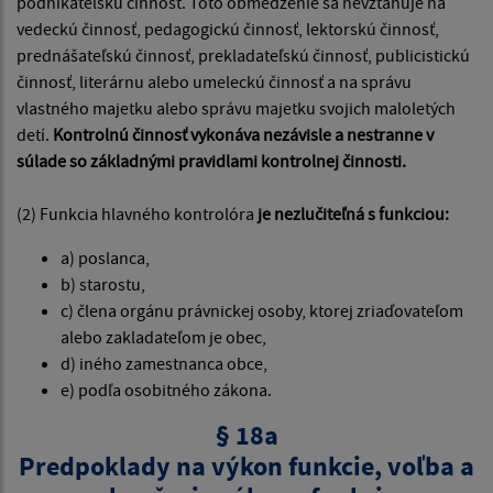
podnikateľskú činnosť. Toto obmedzenie sa nevzťahuje na
vedeckú činnosť, pedagogickú činnosť, lektorskú činnosť,
prednášateľskú činnosť, prekladateľskú činnosť, publicistickú
činnosť, literárnu alebo umeleckú činnosť a na správu
vlastného majetku alebo správu majetku svojich maloletých
detí.
Kontrolnú činnosť vykonáva nezávisle a nestranne v
súlade so základnými pravidlami kontrolnej činnosti.
(2) Funkcia hlavného kontrolóra
je nezlučiteľná s funkciou:
a) poslanca,
b) starostu,
c) člena orgánu právnickej osoby, ktorej zriaďovateľom
alebo zakladateľom je obec,
d) iného zamestnanca obce,
e) podľa osobitného zákona.
§ 18a
Predpoklady na výkon funkcie, voľba a