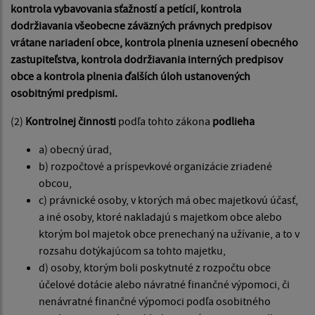
kontrola vybavovania sťažností a petícií, kontrola
dodržiavania všeobecne záväzných právnych predpisov
vrátane nariadení obce, kontrola plnenia uznesení obecného
zastupiteľstva, kontrola dodržiavania interných predpisov
obce a kontrola plnenia ďalších úloh ustanovených
osobitnými predpismi.
(2)
Kontrolnej činnosti
podľa tohto zákona
podlieha
a) obecný úrad,
b) rozpočtové a príspevkové organizácie zriadené
obcou,
c) právnické osoby, v ktorých má obec majetkovú účasť,
a iné osoby, ktoré nakladajú s majetkom obce alebo
ktorým bol majetok obce prenechaný na užívanie, a to v
rozsahu dotýkajúcom sa tohto majetku,
d) osoby, ktorým boli poskytnuté z rozpočtu obce
účelové dotácie alebo návratné finančné výpomoci, či
nenávratné finančné výpomoci podľa osobitného