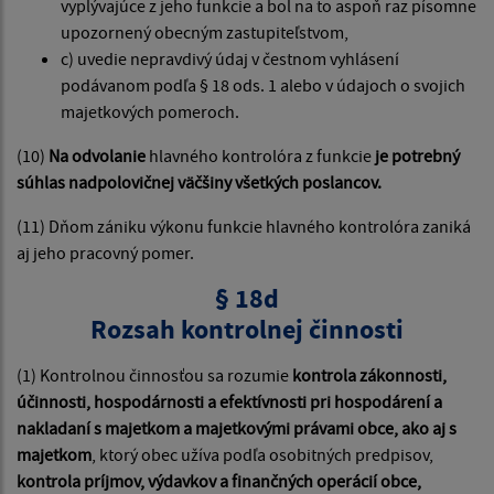
vyplývajúce z jeho funkcie a bol na to aspoň raz písomne
upozornený obecným zastupiteľstvom,
c) uvedie nepravdivý údaj v čestnom vyhlásení
podávanom podľa § 18 ods. 1 alebo v údajoch o svojich
majetkových pomeroch.
(10)
Na odvolanie
hlavného kontrolóra z funkcie
je potrebný
súhlas nadpolovičnej väčšiny všetkých poslancov.
(11) Dňom zániku výkonu funkcie hlavného kontrolóra zaniká
aj jeho pracovný pomer.
§ 18d
Rozsah kontrolnej činnosti
(1) Kontrolnou činnosťou sa rozumie
kontrola zákonnosti,
účinnosti, hospodárnosti a efektívnosti pri hospodárení a
nakladaní s majetkom a majetkovými právami obce, ako aj s
majetkom
, ktorý obec užíva podľa osobitných predpisov,
kontrola príjmov, výdavkov a finančných operácií obce,