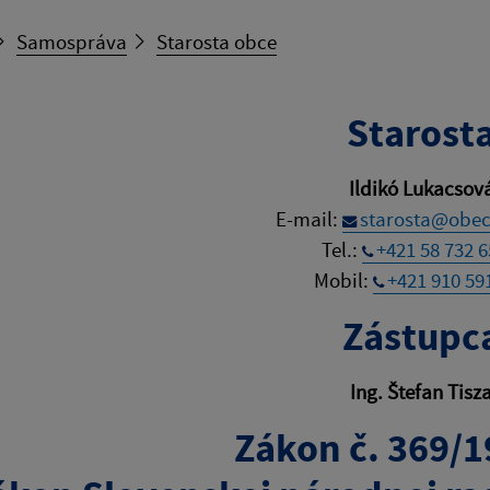
Samospráva
Starosta obce
Starost
Ildikó Lukacsov
E-mail:
starosta@obec
Tel.:
+421 58 732 6
Mobil:
+421 910 59
Zástupc
Ing. Štefan Tisz
Zákon č. 369/1