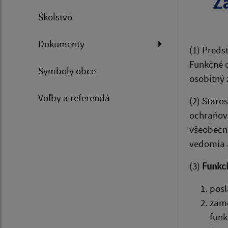
Z
Školstvo
Dokumenty
(1) Preds
Funkčné o
Symboly obce
osobitný 
Voľby a referendá
(2) Staro
ochraňova
všeobecne
vedomia 
(3)
Funkci
posl
zame
funk