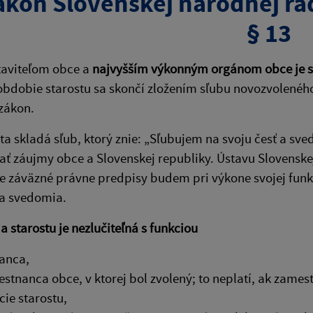
ákon Slovenskej národnej ra
§ 13
taviteľom obce a
najvyšším výkonným orgánom obce je s
bdobie starostu sa skončí zložením sľubu novozvoleného
zákon.
sta skladá sľub, ktorý znie: „Sľubujem na svoju česť a sv
ť záujmy obce a Slovenskej republiky. Ústavu Slovenskej
 záväzné právne predpisy budem pri výkone svojej funkc
a svedomia.
a starostu je nezlučiteľná s funkciou
anca,
stnanca obce, v ktorej bol zvolený; to neplatí, ak zame
cie starostu,