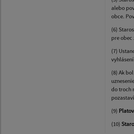
alebo pov
obce. Po
(6) Staro
pre obec 
(7) Ustan
vyhlásení
(8) Ak bo
uznesenie
do troch 
pozastavi
(9)
Platov
(10)
Staro