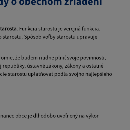
dy o obecnom zriadení
tarosta
. Funkcia starostu je verejná funkcia.
 starostu. Spôsob voľby starostu upravuje
edomie, že budem riadne plniť svoje povinnosti,
 republiky, ústavné zákony, zákony a ostatné
ie starostu uplatňovať podľa svojho najlepšieho
stnanec obce je dlhodobo uvoľnený na výkon