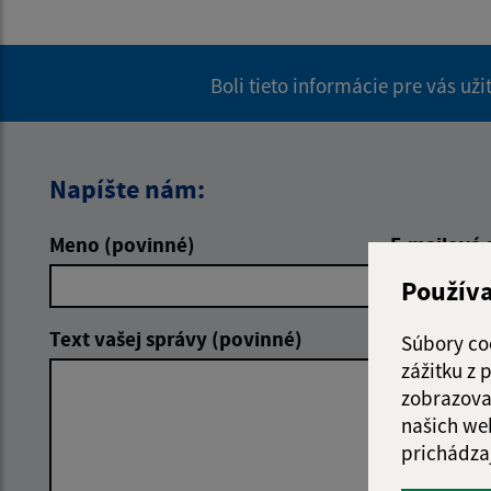
Boli tieto informácie pre vás už
Napíšte nám:
Meno (povinné)
E-mailová 
Použív
Text vašej správy (povinné)
Súbory co
zážitku z
zobrazova
našich we
prichádza