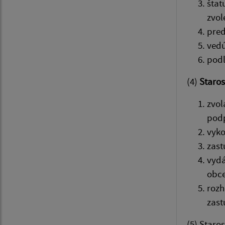
štat
zvol
pred
vedú
podľ
(4)
Staros
zvol
podp
vyko
zast
vydá
obce
rozh
zast
(5) Star