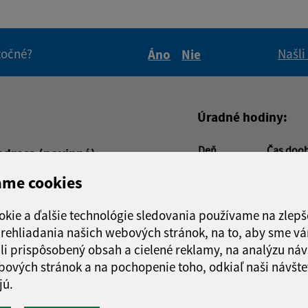
itočné?
Našli
Áno
Nie
Boli tieto informácie pre 
Boli tieto informáci
Úradné hodiny:
Deň
Čas doo
adresa (povinné)
Pondelok:
07:00 - 1
ame cookies
Utorok:
07:00 - 1
Streda:
07:00 - 1
okie a ďalšie technológie sledovania používame na zlepš
Štvrtok:
07:00 - 1
 prehliadania našich webových stránok, na to, aby sme v
Piatok:
nestránk
li prispôsobený obsah a cielené reklamy, na analýzu náv
Obedňajšia prestáv
bových stránok a na pochopenie toho, odkiaľ naši návšte
jú.