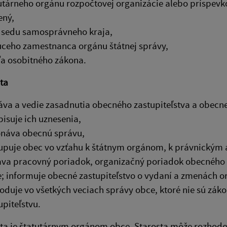
utárneho orgánu rozpočtovej organizácie alebo príspevko
ený,
sedu samosprávneho kraja,
ceho zamestnanca orgánu štátnej správy,
a osobitného zákona.
ta
áva a vedie zasadnutia obecného zastupiteľstva a obecne
isuje ich uznesenia,
náva obecnú správu,
upuje obec vo vzťahu k štátnym orgánom, k právnickým
va pracovný poriadok, organizačný poriadok obecnéh
; informuje obecné zastupiteľstvo o vydaní a zmenách 
oduje vo všetkých veciach správy obce, ktoré nie sú z
upiteľstvu.
osta je štatutárnym orgánom obce. Starosta môže rozho