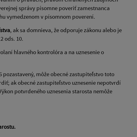
 verejnej správy písomne poveriť zamestnanca
sahu vymedzenom v písomnom poverení.
stva
, ak sa domnieva, že odporuje zákonu alebo je
2 ods. 10.
volaní hlavného kontrolóra a na uznesenie o
6 pozastavený, môže obecné zastupiteľstvo toto
diť; ak obecné zastupiteľstvo uznesenie nepotvrdí
. Výkon potvrdeného uznesenia starosta nemôže
arostu.