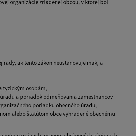
vej organizácie zriadenej obcou, v ktorej bol
j rady, ak tento zákon neustanovuje inak, a
 a fyzickým osobám,
o úradu a poriadok odmeňovania zamestnancov
organizačného poriadku obecného úradu,
ákonom alebo štatútom obce vyhradené obecnému
dovaním o právach, právom chránených záujmoch