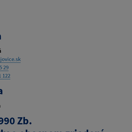
a
á
jovice.sk
5 29
1 122
a
a
990 Zb.