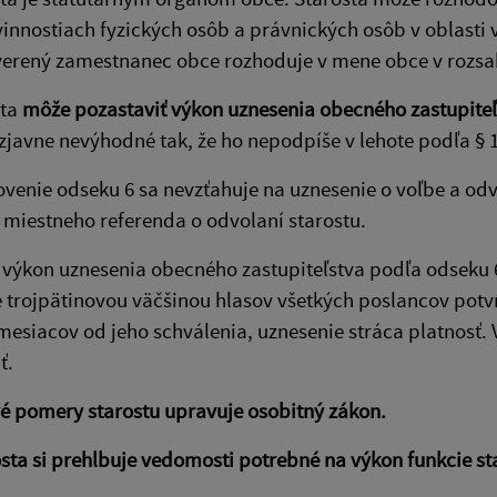
innostiach fyzických osôb a právnických osôb v oblasti
verený zamestnanec obce rozhoduje v mene obce v roz
sta
môže pozastaviť výkon uznesenia obecného zastupiteľ
zjavne nevýhodné tak, že ho nepodpíše v lehote podľa § 1
ovenie odseku 6 sa nevzťahuje na uznesenie o voľbe a od
 miestneho referenda o odvolaní starostu.
l výkon uznesenia obecného zastupiteľstva podľa odseku 
 trojpätinovou väčšinou hlasov všetkých poslancov potvr
mesiacov od jeho schválenia, uznesenie stráca platnosť
ť.
é pomery starostu upravuje osobitný zákon.
sta si prehlbuje vedomosti potrebné na výkon funkcie st