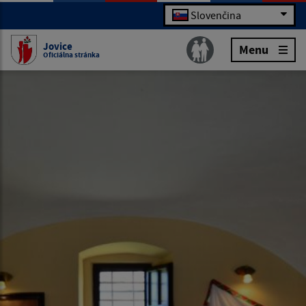
Slovenčina
Jovice
Menu
Oficiálna stránka