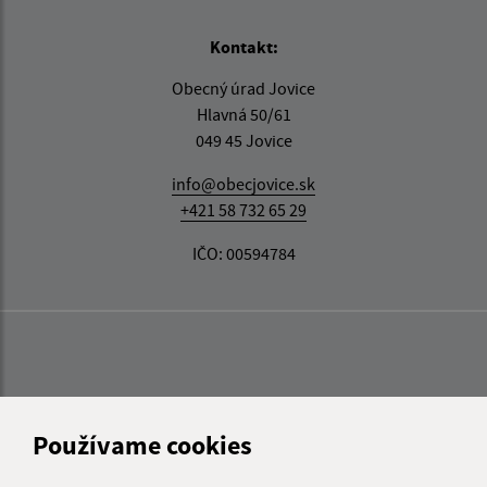
Kontakt:
Obecný úrad Jovice
Hlavná 50/61
049 45 Jovice
info@obecjovice.sk
+421 58 732 65 29
IČO: 00594784
Používame cookies