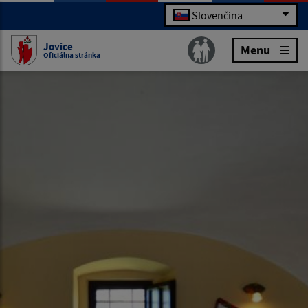
Slovenčina
Jovice
Menu
Oficiálna stránka