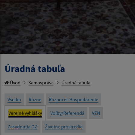
Úradná tabuľa
Úvod
Samospráva
Úradná tabuľa
Všetko
Rôzne
Rozpočet-Hospodárenie
Verejné vyhlášky
Voľby/Referendá
VZN
Zasadnutia OZ
Životné prostredie