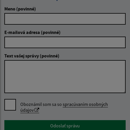
Meno (povinné)
Filtrovať
Reset
E-mailová adresa (povinné)
Text vašej správy (povinné)
Oboznámil som sa so
spracúvaním osobných
údajov
Google reCaptcha Response
Odoslať správu