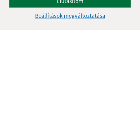
Elutasítom
Google reCaptcha Response
Üzenet küldése
Beállítások megváltoztatása
Úradné hodiny:
Nap
Reggeli idő
Délutáni idő
Hétfő:
07:00 - 12:00
12:30 - 15:00
Kedd:
07:00 - 12:00
12:30 - 15:00
Szerda:
07:00 - 12:00
12:30 - 16:00
Csütörtök:
07:00 - 12:00
12:30 - 15:00
Péntek:
-
Ebédszünet:
12:00 - 12:30
Kontakt:
Obecný úrad Jólész