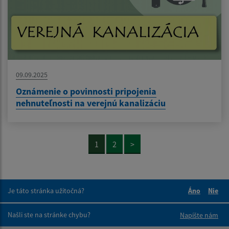
09.09.2025
Oznámenie o povinnosti pripojenia
nehnuteľnosti na verejnú kanalizáciu
1
2
>
Je táto stránka užitočná?
Áno
Nie
Boli tieto 
Boli 
Našli ste na stránke chybu?
Napíšte nám