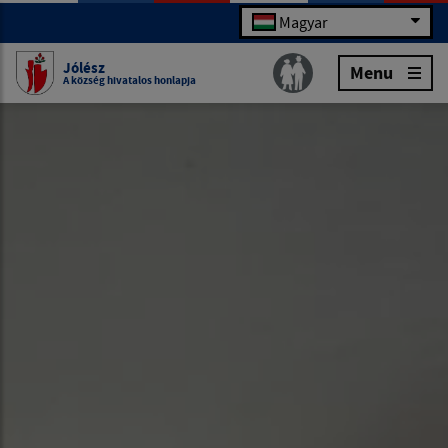
Magyar
Jólész
Menu
A község hivatalos honlapja