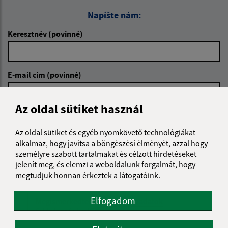
Napíšte nám:
Keresztnév (povinné)
E-mail cím (povinné)
Az oldal sütiket használ
Üzenetének szövege (povinné)
Az oldal sütiket és egyéb nyomkövető technológiákat
alkalmaz, hogy javítsa a böngészési élményét, azzal hogy
személyre szabott tartalmakat és célzott hirdetéseket
jelenít meg, és elemzi a weboldalunk forgalmát, hogy
megtudjuk honnan érkeztek a látogatóink.
Elfogadom
Megismerkedtem a
személyes adatok
feldolgozásával