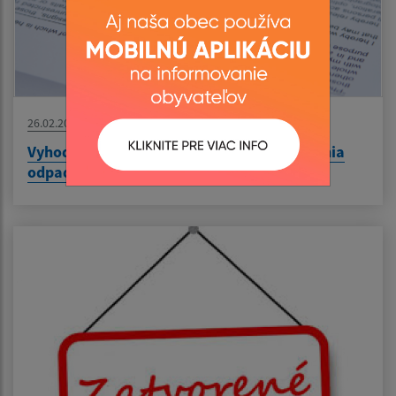
26.02.2026
Vyhodnotenie štandardov kvality odvádzania
odpadovej vody