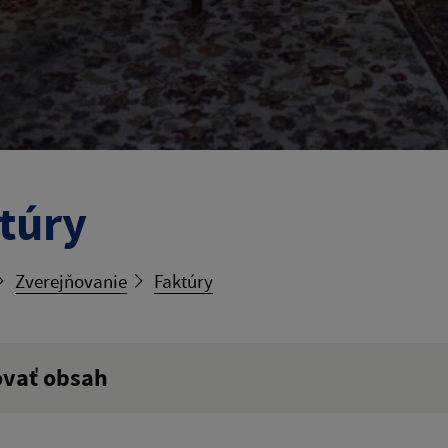
túry
Zverejňovanie
Faktúry
ovať obsah
ý výraz: