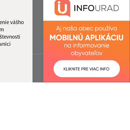
enie vášho
ám
števnosti
vníci