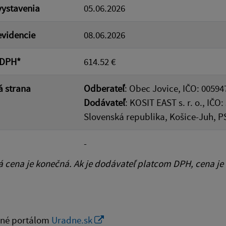
ystavenia
05.06.2026
videncie
08.06.2026
 DPH*
614.52 €
 strana
Odberateľ
: Obec Jovice, IČO: 00594
Dodávateľ
: KOSIT EAST s. r. o., IČ
Slovenská republika, Košice-Juh, P
-
cena je konečná. Ak je dodávateľ platcom DPH, cena je
né portálom
Uradne.sk