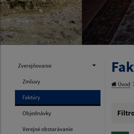
Fak
Zverejňovanie
Zmluvy
Úvod
Faktúry
Filtr
Objednávky
Hľadan
Verejné obstarávanie