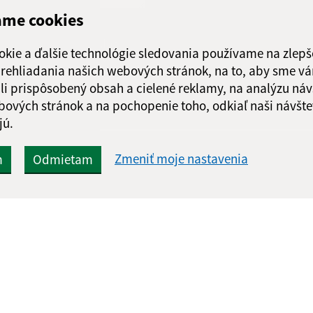
ame cookies
Google reCaptcha Response
Odoslať
ch
okie a ďalšie technológie sledovania používame na zlepš
správu
 prehliadania našich webových stránok, na to, aby sme v
li prispôsobený obsah a cielené reklamy, na analýzu náv
bových stránok a na pochopenie toho, odkiaľ naši návšte
jú.
Zmeniť moje nastavenia
m
Odmietam