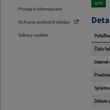
späť
Prístup k informáciám
Typ dá
Deta
Ochrana osobných údajov
Suma 
Súbory cookies
Položka
Číslo fa
Filtr
Interné 
Predme
Splatno
Dátum z