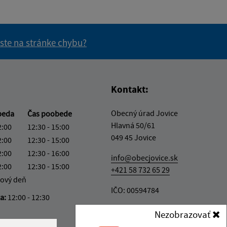
 ste na stránke chybu?
vás užitočné?
e pre vás užitočné?
Kontakt:
Obecný úrad Jovice
beda
Čas poobede
Hlavná 50/61
2:00
12:30 - 15:00
049 45 Jovice
2:00
12:30 - 15:00
2:00
12:30 - 16:00
info@obecjovice.sk
2:00
12:30 - 15:00
+421 58 732 65 29
ový deň
IČO: 00594784
ka:
12:00 - 12:30
Nezobrazovať