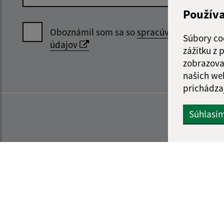
Použív
Oboznámil som sa so
spracúvaním osobný
Súbory co
údajov
zážitku z
zobrazova
našich we
prichádza
Súhlasí