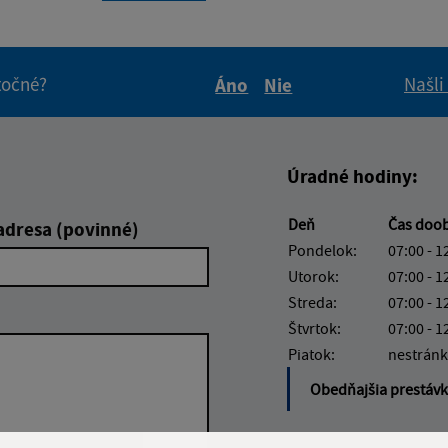
itočné?
Našli
Áno
Nie
Boli tieto informácie pre 
Boli tieto informáci
Úradné hodiny:
Deň
Čas doo
adresa (povinné)
Pondelok:
07:00 - 1
Utorok:
07:00 - 1
Streda:
07:00 - 1
Štvrtok:
07:00 - 1
Piatok:
nestránk
Obedňajšia prestáv