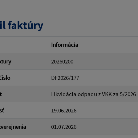
tumu:
Dátum od:
il faktúry
od:
Suma do:
Informácia
ktury
20260200
ovať
číslo
DF2026/177
t
Likvidácia odpadu z VKK za 5/2026
sť
19.06.2026
verejnenia
01.07.2026