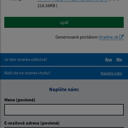
216.58KB )
späť
Generované portálom
Uradne.sk
Je táto stránka užitočná?
Áno
Nie
Boli tieto 
Boli 
Našli ste na stránke chybu?
Napíšte nám
Napíšte nám:
Meno (povinné)
E-mailová adresa (povinné)