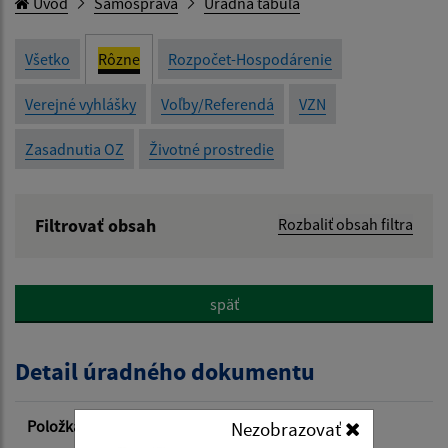
Úvod
Samospráva
Úradná tabuľa
Všetko
Rôzne
Rozpočet-Hospodárenie
Verejné vyhlášky
Voľby/Referendá
VZN
Zasadnutia OZ
Životné prostredie
Filtrovať obsah
Rozbaliť obsah filtra
Názov:
späť
Popis:
Detail úradného dokumentu
Dátum zverejnenia od:
Položka
Informácia
Nezobrazovať