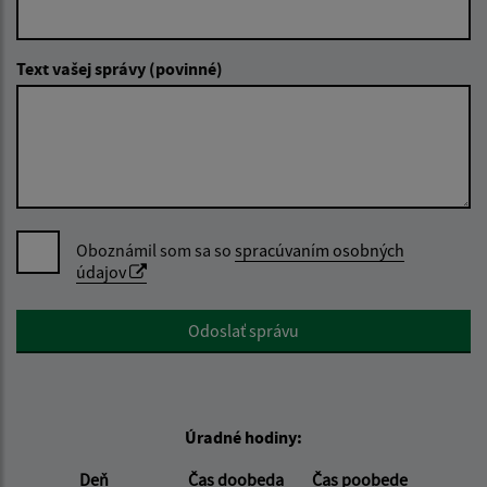
Text vašej správy (povinné)
Oboznámil som sa so
spracúvaním osobných
údajov
Google reCaptcha Response
Odoslať správu
Úradné hodiny:
Deň
Čas doobeda
Čas poobede