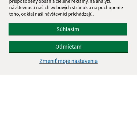
prispôsobený obsah a cielené reklamy, na analýzu
návštevnosti našich webových stránok a na pochopenie
toho, odkiaľ naši návštevníci prichádzajú.
Súhlasím
Odmietam
Zmeniť moje nastavenia
Informácie o stránke:
Vyhlásenie o prístupnosti
Autorské práva
Ochrana osobných údajov