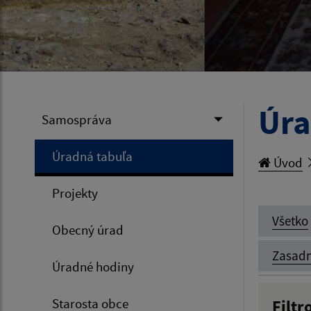
Úra
Samospráva
Úradná tabuľa
Úvod
Projekty
Všetko
Obecný úrad
Zasadn
Úradné hodiny
Starosta obce
Filtr