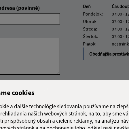
Deň
Čas doo
adresa (povinné)
Pondelok:
07:00 - 1
Utorok:
07:00 - 1
Streda:
07:00 - 1
Štvrtok:
07:00 - 1
Piatok:
nestránk
Obedňajšia prestáv
Google reCaptcha Response
Odoslať
ch
ame cookies
správu
okie a ďalšie technológie sledovania používame na zlepš
 prehliadania našich webových stránok, na to, aby sme v
li prispôsobený obsah a cielené reklamy, na analýzu náv
bových stránok a na pochopenie toho, odkiaľ naši návšte