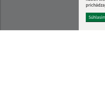
prichádza
Súhlasí
Informácie o stránke:
Navigácia:
Vyhlásenie o prístupnosti
Vytlačiť aktuálnu strá
Autorské práva
Mapa stránok
Ochrana osobných údajov
Cookies