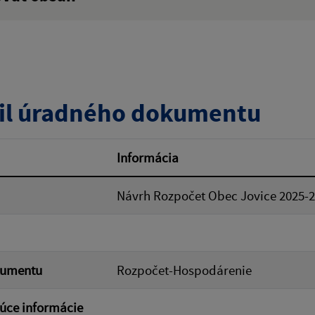
:
Popis:
zverejnenia do:
il úradného dokumentu
ovať
Informácia
Návrh Rozpočet Obec Jovice 2025-
kumentu
Rozpočet-Hospodárenie
úce informácie