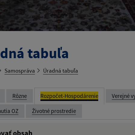
dná tabuľa
Samospráva
Úradná tabuľa
Rôzne
Rozpočet-Hospodárenie
Verejné v
utia OZ
Životné prostredie
ovať obsah