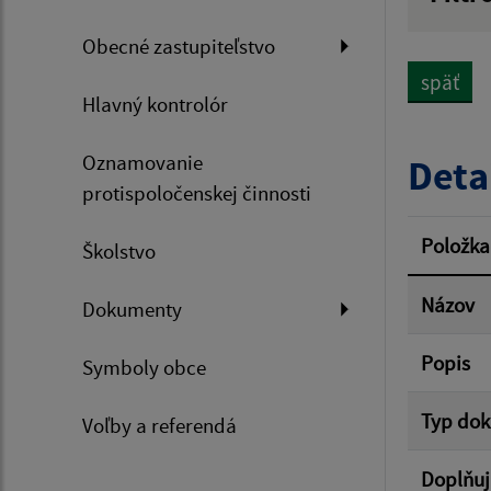
Názov
Obecné zastupiteľstvo
späť
Hlavný kontrolór
Dátum 
Oznamovanie
Deta
protispoločenskej činnosti
Filtr
Položka
Školstvo
Názov
Dokumenty
Popis
Symboly obce
Typ do
Voľby a referendá
Doplňuj