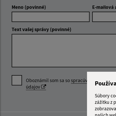
Meno (povinné)
E-mailová 
Text vašej správy (povinné)
Oboznámil som sa so
spracúvaním osobný
Použív
údajov
Súbory co
zážitku z
zobrazova
našich we