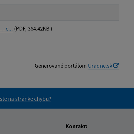
__e...
(PDF, 364.42KB )
Generované portálom
Uradne.sk
 ste na stránke chybu?
vás užitočné?
e pre vás užitočné?
Kontakt: