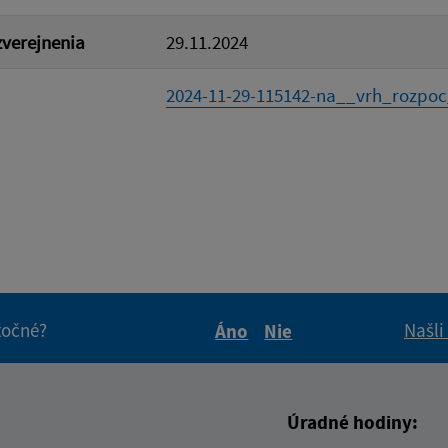
verejnenia
29.11.2024
2024-11-29-115142-na__vrh_rozpoc
itočné?
Našli
Áno
Nie
Boli tieto informácie pre 
Boli tieto informáci
Úradné hodiny: