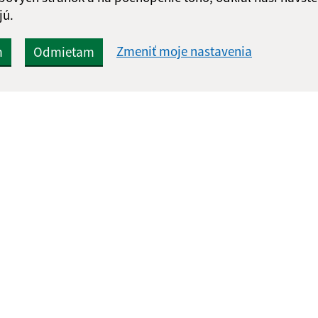
jú.
Zmeniť moje nastavenia
m
Odmietam
Rýchle odkazy:
Aktualiz
nku
O našej obci
30.07.2026 
Aktuality
RSS
Fotogaléria