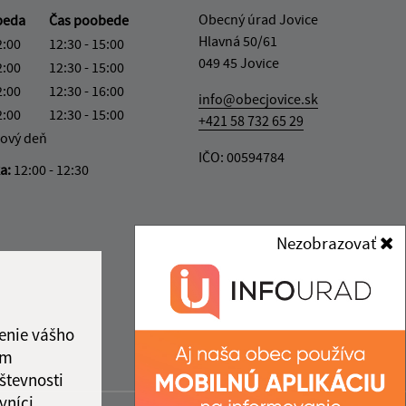
Obecný úrad Jovice
beda
Čas poobede
Hlavná 50/61
2:00
12:30 - 15:00
049 45 Jovice
2:00
12:30 - 15:00
2:00
12:30 - 16:00
info@obecjovice.sk
2:00
12:30 - 15:00
+421 58 732 65 29
ový deň
IČO: 00594784
ka:
12:00 - 12:30
Nezobrazovať
enie vášho
ám
števnosti
vníci