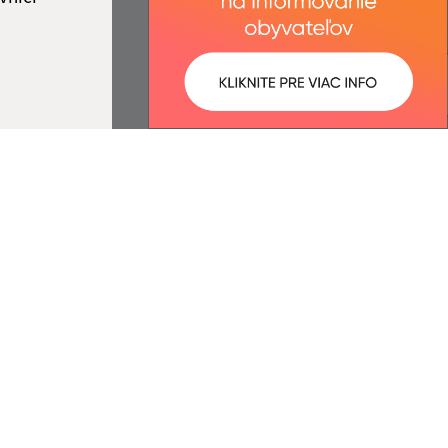
ované:
Správca obsahu:
07:17 hod.
Správca obsahu je Obec Jovice.
Vytvorené v súlade s
Jednotným
dizajn manuálom elektronických