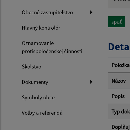
Názov
Obecné zastupiteľstvo
späť
Hlavný kontrolór
Dátum 
Oznamovanie
Deta
protispoločenskej činnosti
Filtr
Položka
Školstvo
Názov
Dokumenty
Popis
Symboly obce
Typ do
Voľby a referendá
Doplňuj