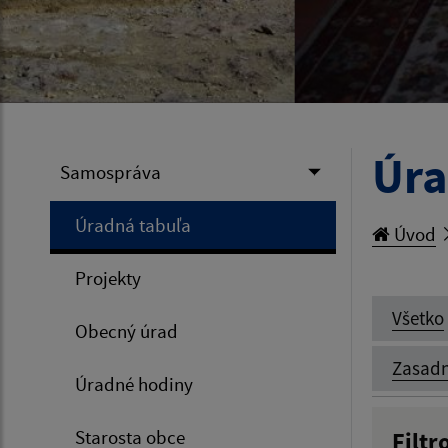
Úra
Samospráva
Úradná tabuľa
Úvod
Projekty
Všetko
Obecný úrad
Zasadn
Úradné hodiny
Starosta obce
Filtr