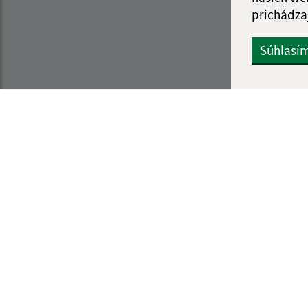
prichádza
Súhlasí
Informácie o stránke:
Navigácia:
Vyhlásenie o prístupnosti
Vytlačiť aktuálnu strá
Autorské práva
Mapa stránok
Ochrana osobných údajov
Cookies