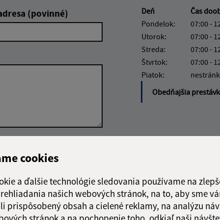
Deň
Čas doo
adresa (povinné)
Pondelok:
07:00 - 1
Utorok:
07:00 - 1
Streda:
07:00 - 1
Štvrtok:
07:00 - 1
Piatok:
nestránk
Obedňajšia prestáv
Google reCaptcha Response
Odoslať
ch
ame cookies
správu
okie a ďalšie technológie sledovania používame na zlepš
 prehliadania našich webových stránok, na to, aby sme v
li prispôsobený obsah a cielené reklamy, na analýzu náv
bových stránok a na pochopenie toho, odkiaľ naši návšte