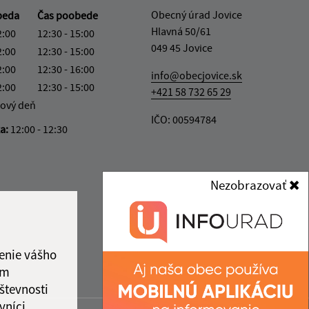
Obecný úrad Jovice
beda
Čas poobede
Hlavná 50/61
2:00
12:30 - 15:00
049 45 Jovice
2:00
12:30 - 15:00
2:00
12:30 - 16:00
info@obecjovice.sk
2:00
12:30 - 15:00
+421 58 732 65 29
ový deň
IČO: 00594784
ka:
12:00 - 12:30
Nezobrazovať
enie vášho
ám
števnosti
vníci