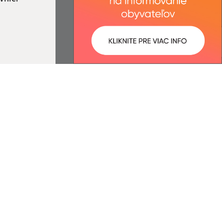
ované:
Správca obsahu:
07:17 hod.
Správca obsahu je Obec Jovice.
Vytvorené v súlade s
Jednotným
dizajn manuálom elektronických