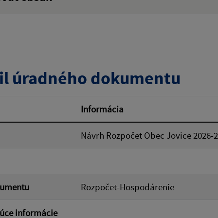
:
Popis:
zverejnenia do:
il úradného dokumentu
ovať
Informácia
Návrh Rozpočet Obec Jovice 2026-
kumentu
Rozpočet-Hospodárenie
úce informácie