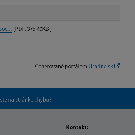
oc...
(PDF, 375.40KB )
Generované portálom
Uradne.sk
 ste na stránke chybu?
vás užitočné?
e pre vás užitočné?
Kontakt: