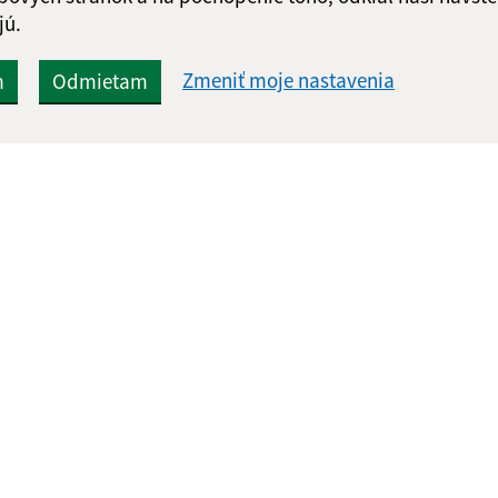
jú.
Zmeniť moje nastavenia
m
Odmietam
Rýchle odkazy:
Aktualiz
nku
O našej obci
30.07.2026 
Aktuality
RSS
Fotogaléria