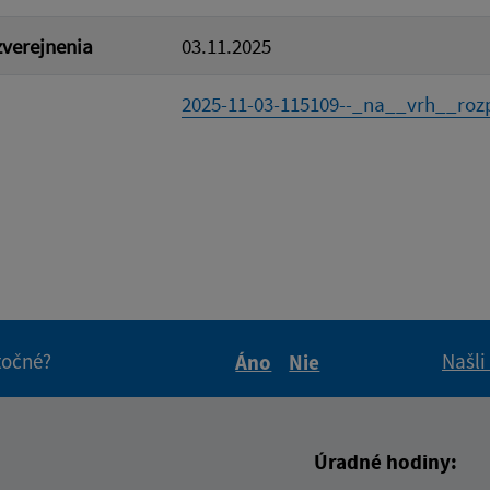
verejnenia
03.11.2025
2025-11-03-115109--_na__vrh__rozp
itočné?
Našli
Áno
Nie
Boli tieto informácie pre 
Boli tieto informáci
Úradné hodiny: