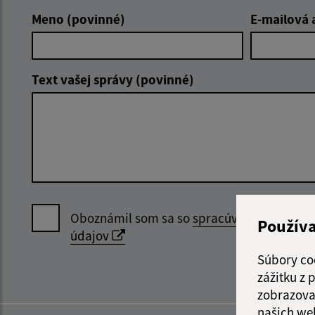
Meno (povinné)
E-mailová 
Text vašej správy (povinné)
Oboznámil som sa so
spracúvaním osobný
Použív
údajov
Súbory co
zážitku z
zobrazova
našich we