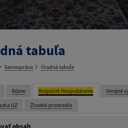
dná tabuľa
Samospráva
Úradná tabuľa
Rôzne
Rozpočet-Hospodárenie
Verejné v
utia OZ
Životné prostredie
ovať obsah