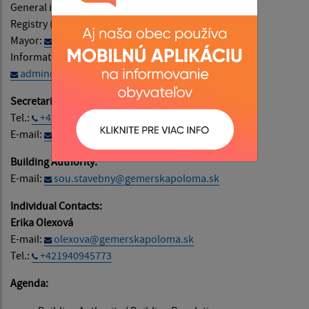
General information:
info@obecjovice.sk
Registry (Filing Office):
podatelna@obecjovice.sk
Mayor:
starosta@obecjovice.sk
Information about website population:
admin@obecjovice.sk
Secretariat:
Tel.:
+421 58 732 65 29
E-mail:
sekretariat@obecjovice.sk
Building Authority:
E-mail:
sou.stavebny@gemerskapoloma.sk
Individual Contacts:
Erika Olexová
E-mail:
olexova@gemerskapoloma.sk
Tel.:
+421940945773
Agenda: