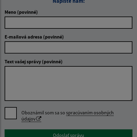
Napíšte nám:
Meno (povinné)
E-mailová adresa (povinné)
Text vašej správy (povinné)
Oboznámil som sa so
spracúvaním osobných
údajov
Google reCaptcha Response
Odoslať správu