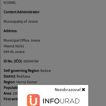
9/2008).
Content Administrator
:
Municipality of Jovice
Address
:
Municipal Office Jovice
Hlavná 50/61
049 45 Jovice
ID No. (IČO)
: 00594784
Self-governing Region
: Košice
District
: Rožňava
Region
: Horný Gemer
Population
: 744
Nezobrazovať
Area
: 1007 ha
First written mention
: in 1352