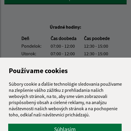
Úradné hodiny:
Deň
Čas doobeda
Čas poobede
Pondelok:
07:00 - 12:00
12:30 - 15:00
Utorok:
07:00 - 12:00
12:30 - 15:00
Streda:
07:00 - 12:00
12:30 - 16:00
Štvrtok:
07:00 - 12:00
12:30 - 15:00
Používame cookies
Piatok:
nestránkový deň
Súbory cookie a ďalšie technológie sledovania používame
Obedňajšia prestávka:
12:00 - 12:30
na zlepšenie vášho zážitku z prehliadania našich
webových stránok, na to, aby sme vám zobrazovali
prispôsobený obsah a cielené reklamy, na analýzu
Kontakt:
návštevnosti našich webových stránok a na pochopenie
toho, odkiaľ naši návštevníci prichádzajú.
Obecný úrad Jovice
Hlavná 50/61
Súhlasím