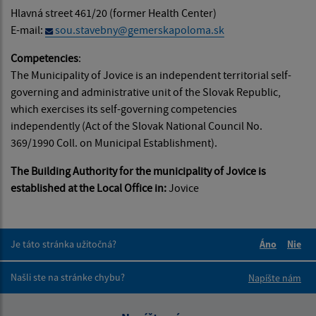
Hlavná street 461/20 (former Health Center)
E-mail:
sou.stavebny@gemerskapoloma.sk
Competencies
:
The Municipality of Jovice is an independent territorial self-
governing and administrative unit of the Slovak Republic,
which exercises its self-governing competencies
independently (Act of the Slovak National Council No.
369/1990 Coll. on Municipal Establishment).
The Building Authority for the municipality of Jovice is
established at the Local Office in:
Jovice
Je táto stránka užitočná?
Áno
Nie
Boli tieto 
Boli 
Našli ste na stránke chybu?
Napíšte nám